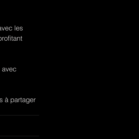
avec les 
ofitant 
 avec 
s à partager 