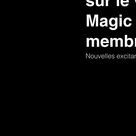
sur le
Magic 
membr
Nouvelles excita