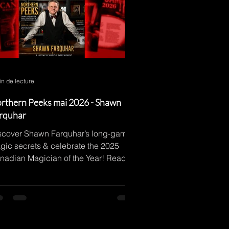
in de lecture
rthern Peeks mai 2026 - Shawn
rquhar
scover Shawn Farquhar’s long-game
gic secrets & celebrate the 2025
nadian Magician of the Year! Read
w!