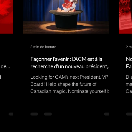
2 min de lecture
2 m
s
Façonner l'avenir : L'ACM est à la
No
 de
recherche d'un nouveau président,
Fa
d'un vice-président et de membres du
M
Looking for CAM’s next President, VP &
Di
conseil !
Board! Help shape the future of
ma
Canadian magic. Nominate yourself by
Ca
Aug 1. Details on the blog!
no