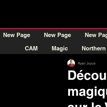
New Page
New Page
New Pa
CAM
Magic
Northern
Ryan Joyce
Découv
magiqu