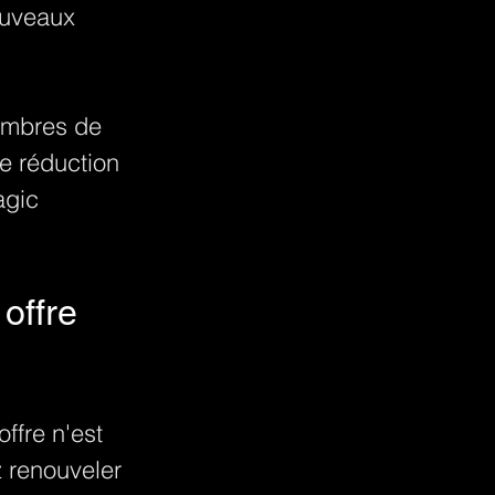
ouveaux 
embres de 
e réduction 
gic 
offre 
offre n'est 
 renouveler 