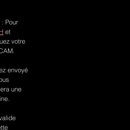
 : Pour 
SH
 et 
uez votre 
à CAM.
vez envoyé 
ous 
dera une 
ine.
valide 
tte 