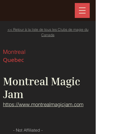
<< Retour à la liste de tous les Clubs de magie du
Canada
Montreal
Quebec
Montreal Magic
Jam
https://www.montrealmagicjam.com
- Not Affiliated -